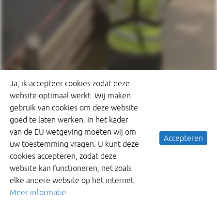
Ja, ik accepteer cookies zodat deze
website optimaal werkt. Wij maken
gebruik van cookies om deze website
goed te laten werken. In het kader
van de EU wetgeving moeten wij om
Accepteren
uw toestemming vragen. U kunt deze
cookies accepteren, zodat deze
website kan functioneren, net zoals
elke andere website op het internet.
Meer informatie