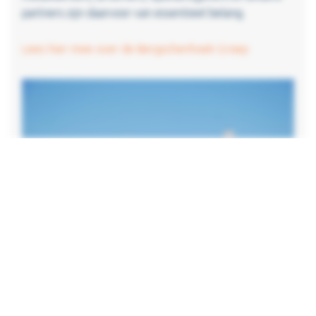
partners zijn daarvoor van essentieel belang.
Lees hier mee over de Bergschenhoek Groep
Copyright © 2026 KWT Milieu - All rights reserved