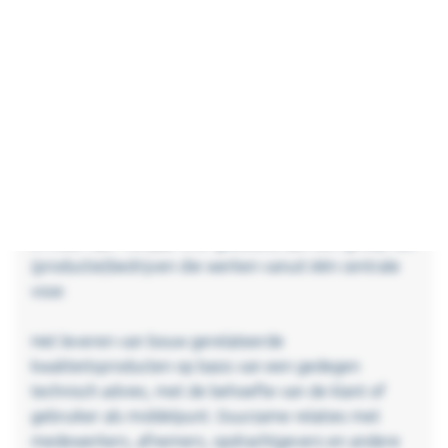
werkmaatschappijen nauw met elkaar samen.
Visie, Ambitie, Kernwaarden
De Bergschenhoek Groep B.V. is een familiebedrijf
met een lange traditie, die start in het begin van de
twintigste eeuw.
In meer dan 100 jaar is er gebouwd aan een groep van
(productie)bedrijven die werken vanuit één centrale
visie:
Het leveren van bouw gerelateerde
kwaliteitsproducten op basis van een gedegen
technisch advies, met de behoefte van de klant of
gebruiker als middelpunt. Duurzame relaties met
medewerkers, afnemers, opdrachtgevers en andere