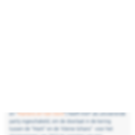
locatie, kan je hier ook een oud
verdedigingswerk vinden, aangelegd in 1637
staat deze vesting bekend als de “Kleine
Schans”.
Het water rond de “Kleine Schans” staat
rechtstreeks in verbinding met de rivier “De
Mark”, als bescherming tussen de rivier en het
dorp ligt hier een regionale waterkering.
Reeds sinds 2013 is het
waterschap Brabantse Delta
begonnen met de voorbereidingen voor de uitermate
belangrijke versterkingen van wel liefst 15 kilometer
aan waterkeringen. De aannemingscombinatie: “Mark
– Dintel – Vliet” (bestaande uit ondernemingen “
KWS
”
en “
Martens en Van Oord
”) heeft KWT als uitvoerende
partij ingeschakeld, om de doorlaat in de kering
tussen de “Mark” en de ‘Kleine Schans” voor het