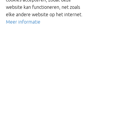
website kan functioneren, net zoals
elke andere website op het internet.
Meer informatie
Project
Hoogwater bescherming
Terheijden
Terheijden is een Brabants dorp met ongeveer
6.300 inwoners. Het dorp is gelegen langs de
rivier de “Mark” die ontspringt in het Belgische
Merksplas en doorstroomt via Breda naar de
Dintel. Omwille van de strategisch gunstige