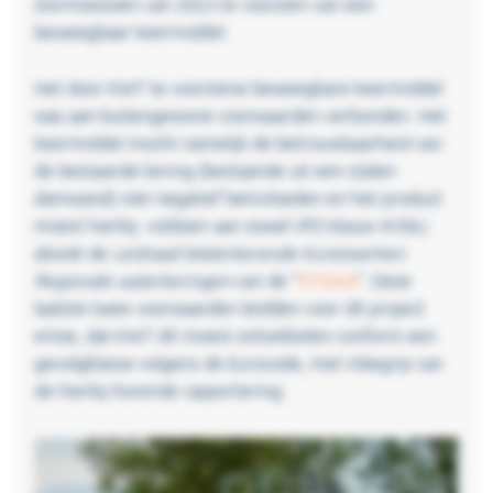
stormseizoen van 2023 te voorzien van een
beweegbaar keermiddel.
Het door KWT te voorziene beweegbare keermiddel
was aan buitengewone voorwaarden verbonden. Het
keermiddel mocht namelijk de betrouwbaarheid van
de bestaande kering (bestaande uit een stalen
damwand) niet negatief beïnvloeden en het product
moest hierbij voldoen aan zowel
IPO klasse III
(NL)
alsook de
Leidraad Waterkerende Kunstwerken
Regionale waterkeringen
van de “
STOWA
”. Deze
laatste twee voorwaarden leidden voor dit project
ertoe, dat KWT dit moest ontwikkelen conform een
gevolgklasse volgens de Eurocode, met inbegrip van
de hierbij horende rapportering.