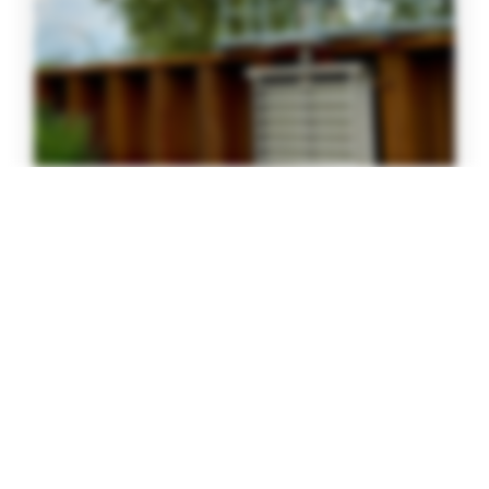
Hiervoor heeft KWT 2 afsluiter van 2.000 x 1.650 mm,
volledig gecertificeerd in EUROCODE kunnen leveren.
Standaard staan deze afsluiters open, zodat het water
en eventueel de fauna, afhankelijk van de stroming,
vrij kan bewegen. De afsluiters zorgen beiden volledig
onafhankelijk van elkaar voor de veiligheid van de
doorlaat, door de onafhankelijkheid, is een grote
beschikbaarheid en daardoor betrouwbaarheid van