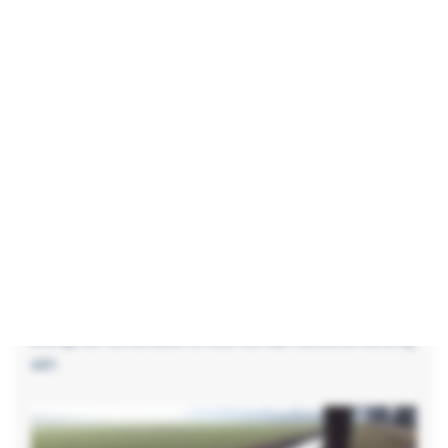
opgesteld. In 2014 is gestart met de
versterking. De versterkingswerkzaamheden
buiten zijn in 2016 afgerond. Na de versterking
zijn de dijken voor de komende 50 jaar veilig.
Bron:
Waterschap Hollandse Delta
De combinatie Eiland van Dordrecht, waarin
GMB
en
Van Oord
hun krachten hebben gebundeld, heeft de
opdracht tot het ontwerpen en uitvoeren van dit
project. Als onderdeel van het Hoogwater
Beschermingsprogramma (HWBP) past de combinatie
11 km dijk aan, verzet het 1.700.000 m3 grond, zand
en klei, wordt er 500 meter damwand aangebracht en
brengt de combinatie 25.000 ton aan asfaltverharding
aan.