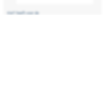
KWT heeft voor de
combinatie beweegbare peilscheidingen mogen
leveren. De meeste bijzondere hiervan was de
aangepaste
KSU compact
, volledig naar de wensen
van de klant. Hiervoor is er samenwerking geweest
met Vink Kunststoffen voor het ontwerp van het
glasvezel versterkt kunststof bordes (GVK) en Bartels
montage voor de plaatsing van het geheel. Deze
samenwerking was belangrijk om alle componenten
precies op elkaar aan te laten sluiten, zonder
beperkingen aan de werking van de stuw toe te
brengen.
Copyright © 2026 KWT Milieu - All rights reserved