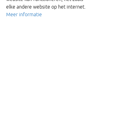
elke andere website op het internet.
Meer informatie
Project
Dijkversterking Eiland van
Dordrecht
Delen van Wieldrechtse Zeedijk en Zeedijk aan
de west- en oostkant van het Eiland van
Dordrecht voldoen niet aan de
veiligheidsnormen. Daarom moeten deze
dijken versterkt worden. Waterschap Hollandse
Delta heeft daarvoor een versterkingsplan