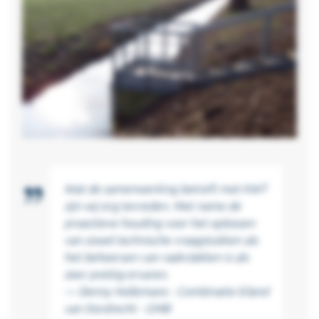
Wat de samenwerking betreft met KWT
zijn wij erg tevreden. Met name de
proactieve houding voor het oplossen
van zowel technische vraagstukken als
het beheersen van raakvlakken is als
zeer prettig ervaren.
— Denny Hollemans - Combinatie Eiland
van Dordrecht - GMB