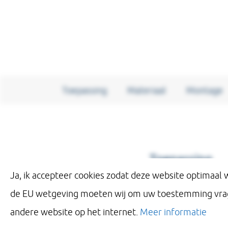
Toepassing
Materiaal
Montage
Toepassing
Ja, ik accepteer cookies zodat deze website optimaal
Afsluiters voor he
de EU wetgeving moeten wij om uw toestemming vragen
voor onderhoud.
andere website op het internet.
Meer informatie