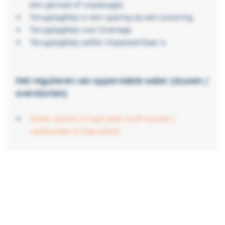
een gemaal of vispassage)
Terugslagklep in een sparing op een zuivering
Terugslagklep voor Drainage
Terugslagklep welke Vispasseerbaar is
Het regulieren van oppervlakte water (stuwen /
overstorten)
Water sparen in haarvaten (LOP stuwen /
vasthouden in haarvaten)
-Het regelen doormiddel van water overlaten
(overstorten), dit betekend (op) stuwen achter de
constructie.
-Overstorten of stuwen over/door een
damwandconstructie (beton/hout/staal/kunststof)