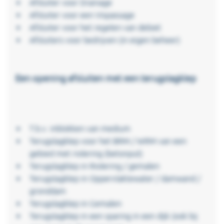
Afsluiter voor Drainage
Afsluiter voor een Vispassage
Afsluiter voor het regelen van debiet
Afsluiters voor bedrijven (in eigen beheer)
Een opening afsluiten met een terugslagklep
T.b.v. inblokken van medium
Terugslagklep voor het BRM / WRM van een
gebied met riolering (betonput)
Terugslagklep in Riolering / gemalen
Terugslagklep in Oppervlaktewater / damwand /
gronddam
Terugslagklep in Gemalen
Terugslagklep in een sparing in een dijk (ook bij