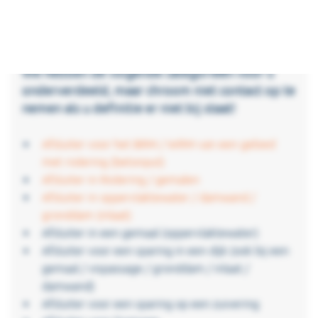
zeer verschillend zijn. Daarom helpen wij van KWT u
graag de juiste richting op;
We hebben de volgende categorieën voor u
onderverdeeld, maar chroom niet contact op te
nemen als u definitie er niet bij staat!
Afsluiter voor het BRM / WRM van een gebied
met riolering (betonput)
Afsluiter in Riolering / gemalen
Afsluiter in oppervlaktewater / damwand /
gronddam (inlaat)
Afsluiter in een gemaal (oppervlaktewater)
Afsluiter voor een sparing in een dijk (ook bij een
gemaal / vispassage / gronddam / inlaat /
damwand)
Afsluiter voor een sparing op een zuivering