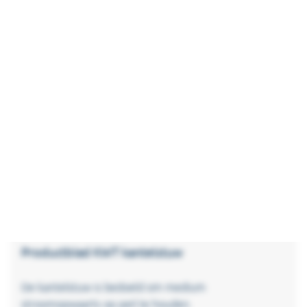
stroomopwaarts op peil te
houden. Doormiddel van eenvoudige
draaibeweging kunt u het gewenste peil
instellen, al het overtollige water zal over de
stuwplaat heen afvoeren naar het lager gelegen
pand.
Omdat de kantelstuw een lage inbouwhoogte
heeft, kunt u optimaal gebruik maken van de
hoogte in het kanaal. Kijk
hier
voor een
schematische uitleg over de werking van een
kantelstuw
Productblad KWT kantelstuw
De kantelstuw is bedoeld om medium
stroomopwaarts op peil te houden.