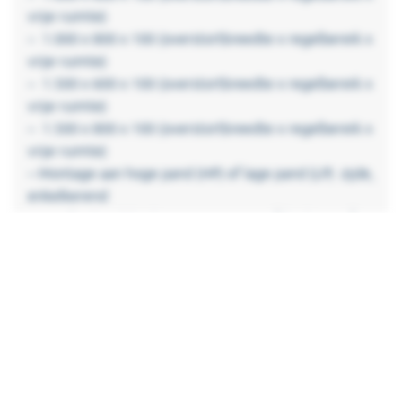
vrije ruimte)
– 1.000 x 800 x 100 (overstortbreedte x regelbereik x
vrije ruimte)
– 1.500 x 600 x 100 (overstortbreedte x regelbereik x
vrije ruimte)
– 1.500 x 800 x 100 (overstortbreedte x regelbereik x
vrije ruimte)
– Montage aan hoge pand (HP) of lage pand (LP) zijde,
enkelkerend
– Handbediend, bedienpunt ½ maan, afsluitbaar of –
Voorbereid voor automatisering
– Bedieningspunt rechts of links, stroomafwaarts
gezien
Montage
Onze kantelstuwen zijn op verschillende wijzen te