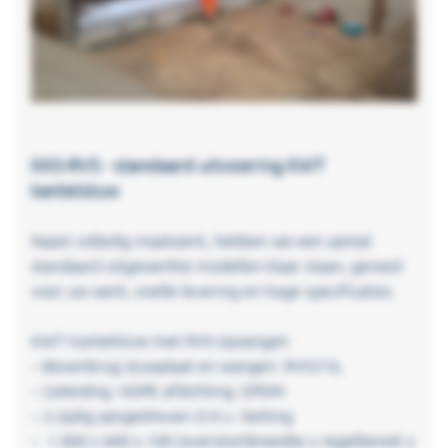
KKS-RVS - standaard uitvoering KWT
kantelstuw
Naast volledig maatwerk, hebben we een aantal
standaard uitgewerkte modellen klaar staan, gereed
voor uw werk, snelle levering en hoge specificaties.
KWT Kantelstuw met RVS zijwangen
– Bovenbrug stuwplaat en wangen: RVS316,
– Geleiding: HDPE afdichting: EPDM
– 2-zijdig aangedreven d.m.v. ketting
– 1.000 x 600 x 100 (overstortbreedte x regelbereik x