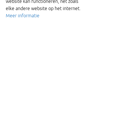
website kan functioneren, net zoals
elke andere website op het internet.
Meer informatie
Kantelstuwen
Overstorten met kantelstuwen
van KWT
De kantelstuw is bedoeld om medium