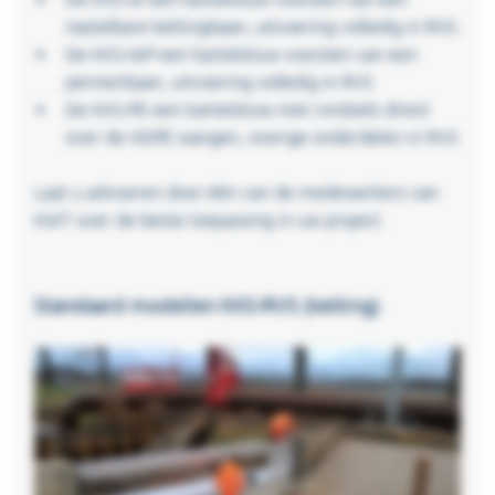
nastelbare kettingbaan, uitvoering volledig in RVS.
De KKS-WP een kantelstuw voorzien van een
pennenbaan, uitvoering volledig in RVS
De KKS-PE een kantelstuw met rondsels direct
over de HDPE wangen, overige onderdelen in RVS
Laat u adviseren door één van de medewerkers van
KWT over de beste toepassing in uw project.
Standaard modellen KKS-RVS (ketting)