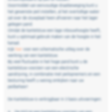
Doormiddel van eenvoudige draaibeweging kunt u
het gewenste peil instellen, al het overtollige water
zal over de stuwplaat heen afvoeren naar het lager
gelegen pand.
Omdat de kantelstuw een lage inbouwhoogte heeft,
kunt u optimaal gebruik maken van de hoogte in het
kanaal.
Kijk
hier
voor een schematische uitleg over de
werking van een kantelstuw.
Bij veel fluctuatie in het hoge pand kunt u de
kantelstuw voorzien van een electrische
aandrijving, in combinatie met peilopnemers en een
besturing heeft u weinig omkijken naar uw
peilbeheer!
De Kantelstuw is verkrijgbaar in 3 basis uitvoeringen:
De KKS-W een kantelstuw voorzien van een