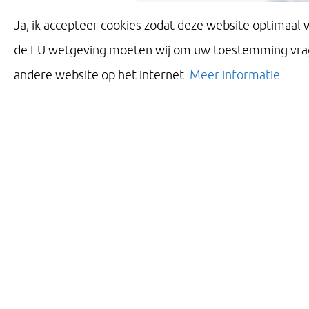
ook zo 
Ja, ik accepteer cookies zodat deze website optimaal
de EU wetgeving moeten wij om uw toestemming vragen
Het kan
andere website op het internet.
Meer informatie
afgekon
enkel g
uw begr
De volg
coronav
All
voo
zij