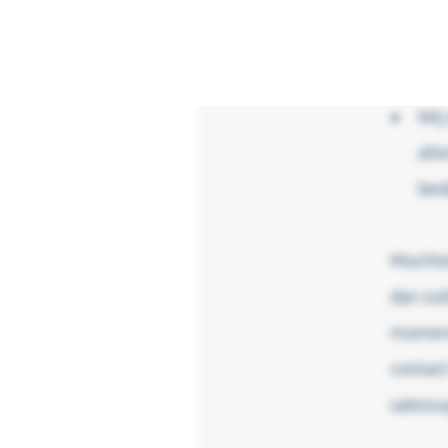
opt
inv
daa
Wij
alt
bed
Mochten
dan zul
moment 
contac
saless