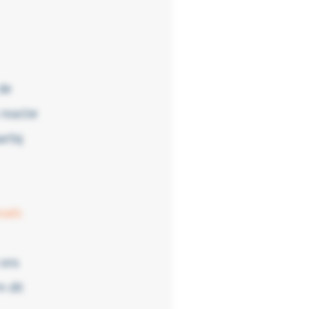
 de
reactie
arbij
oals
 ons
 dit