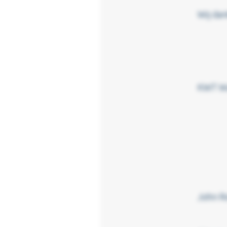
Wij da
KWT Wa
John R