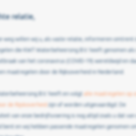
te relatie,
e weg willen wij u, als vaste relatie, informeren omtrent
gelen die KWT Waterbeheersing B.V. heeft genomen als 
itbraak van het coronavirus (COVID-19) wereldwijd en da
n maatregelen door de Rijksoverheid in Nederland.
terbeheersing B.V. heeft en volgt
alle maatregelen op z
or de Rijskoverheid
zijn of worden uitgevaardigd. De
ïteit van onze bedrijfsvoering is nog altijd zoals u dat van
 bent en wij hebben passende maatregelen genomen om