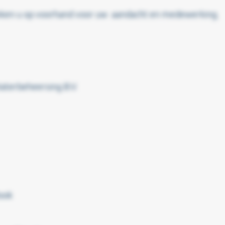
nken u op voorhand voor uw aandacht en medewerking.
terbeheersing B.V.
ook