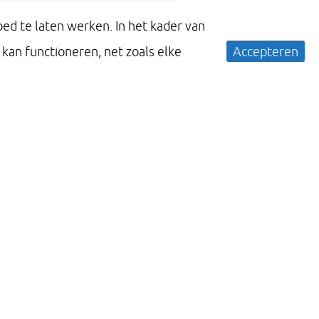
ed te laten werken. In het kader van
an functioneren, net zoals elke
Accepteren
in een
en wij
nt het
rheid