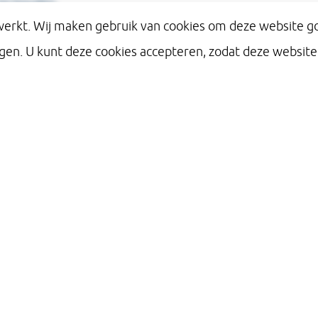
te houden.
 werkt. Wij maken gebruik van cookies om deze website go
. U kunt deze cookies accepteren, zodat deze website k
 voorkomen, dat door extra verzuim als gevolg van de
digde maatregelen onze (telefonische) bereikbaarheid 
eval minder is dan u van ons gewend bent. Hiervoor vrag
ip.
ende maatregelen zijn, gezien de huidige situatie omtre
irus (COVID-19), binnen ons bedrijf van kracht:
e actuele voorschriften omtrent hygiëne en
rzorgsmaatregelen zoals uitgevaardigd
door de Rijksove
n getroffen om de bedrijfsvoering en leveringen te blijven