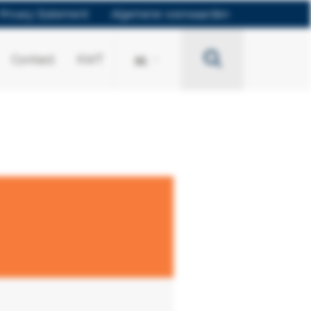
Privacy Statement
Algemene voorwaarden
Search
Contact
KWT
BE