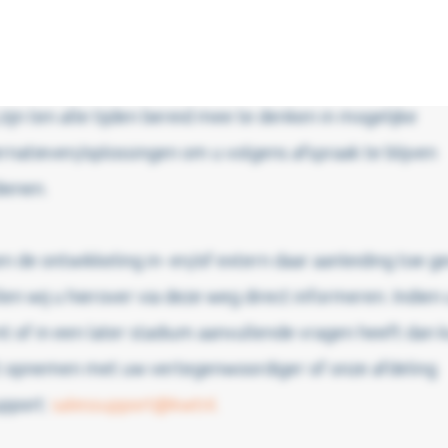
reden in de leveringen ons proactief te benaderen. Mocht
loed hebben op onze bedrijfsvoering dat informeren wij u
rover;
 zijn ten alle tijden bereid mee te denken in mogelijke
ernatieven/oplossingen om u volgens afspraak te blijven
ienen.
 de ontwikkeling in- en/of extern daar aanleiding toe g
len wij u hierover via deze weg direct informeren. Indien 
of in een later stadium aanvullende vragen heeft dan k
t opnemen met uw vertegenwoordiger of onze afdeling
upport:
salessupport@kwtnl.