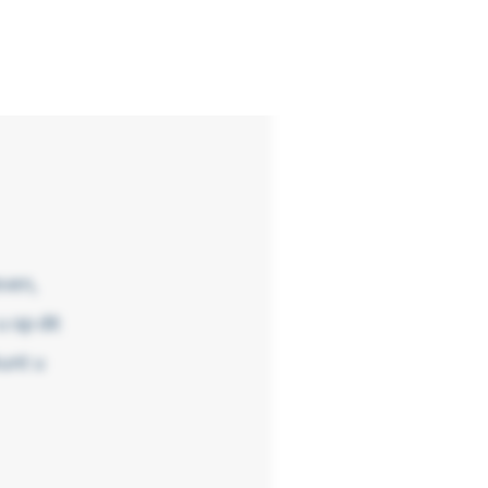
 dit
even,
u op dit
unt u