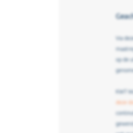
Geach
Via dez
maatre
op de u
genome
KWT Wa
deze do
continu
gewend