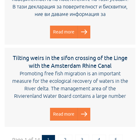
В тази декларация за поверителност и бисквитки,
ние ви даваме информация за
Read more
Tilting weirs in the sifon crossing of the Linge
with the Amsterdam Rhine Canal
Promoting free fish migration is an important
measure for the ecological recovery of waters in the
River delta. The management area of the
Rivierenland Water Board contains a large number
Read more
Page 1 of 14
1
2
3
4
5
...