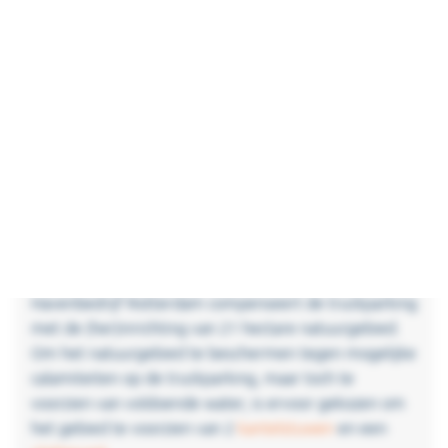
Impressie: uit de brochure van Port Of Rotterdam
Havenbedrijf Rotterdam compenseert de truckparking
met de (her)inrichting van 21 hectare natuurgebied.
Om het natuurgebied te beschermen tegen mogelijke
calamiteiten op de truckparking, maar toch te
voorzien van voldoende water, is ervoor gekozen om
het gebied te voorzien van 2
kantelstuwen
en een