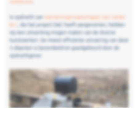
vlotterunit
.
In opdracht van
Aannemingsmaatschappij Van Gelder
B.V
., die het project D&C heeft aangenomen, hebben
wij een uitwerking mogen maken van de diverse
kunstwerken. De meest efficiënte uitvoering van deze
3 objecten is beoordeeld en goedgekeurd door de
opdrachtgever.