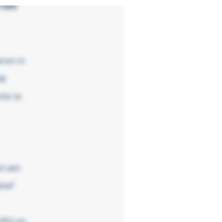
 het
eren in
de
mte te
l aan
tief
1993 en