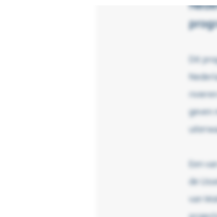
Neder
progr
Dit pro
Nederla
riviere
geven m
uiterwa
Een van
de IJss
van Wa
projec