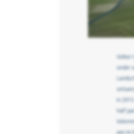
Volker 
onder 
Landsc
ontwerp
In 2015
half ja
tekenin
aan te 