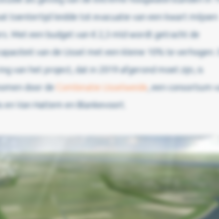
t toentertijd leidde tot evacuatie van een kwart miljoen
rs. Met een budget van € 2,3 mld wordt getracht de
apaciteit van de IJssel met een kleine 10% te verhogen.
ing van het project, dat in 2019 afgerond moet zijn, is
omen door de
Combinatie IJsselweide
, een consortium 
is en Van Hattem en Blankevoort.