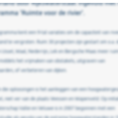
land door Rijkswaterstaat ingevuld met
amma ‘Ruimte voor de rivier’.
gramma kent een 9-tal variaties om de capaciteit van rivi
nd te vergroten. Ruim 30 projecten zijn gestart om o.a. 
n IJssel, Waal, Nederrijn, Lek en Bergsche Maas meer rui
iddels het vrijmaken van obstakels, uitgraven van
arden, of verbeteren van dijken.
 die oplossingen is het aanleggen van een hoogwatergeu
el, niet ver van de plaats Veessen en Wapenveld. Op initia
terschap Vallei en Veluwe is in 2007 begonnen met een
tstudie als gevolg van de extreme hoogwaterstanden in 