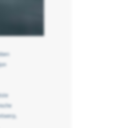
ebben
jon
tste
ische
ontwerp,