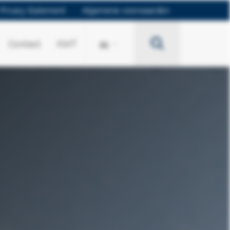
Privacy Statement
Algemene voorwaarden
Search
Contact
KWT
BE