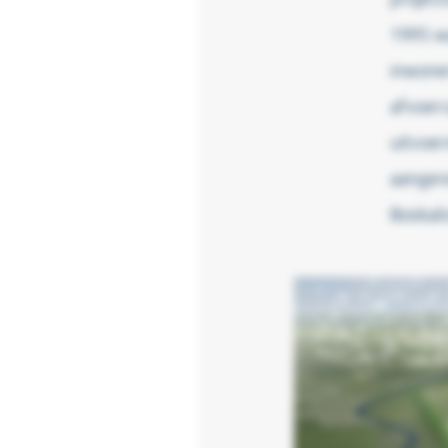
1995 wa
inwone
afvoerc
uitvoer
aangen
Boskal