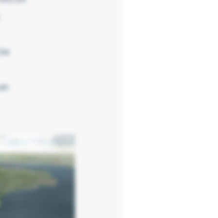
 De
van