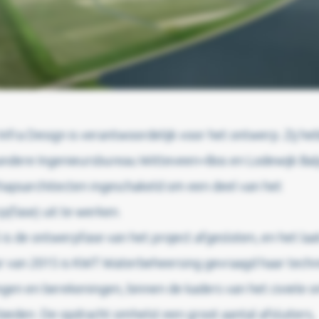
Infra Design is verantwoordelijk voor het ontwerp. Zij h
andere Ingenieursbureau Witteveen+Bos en Lodewijk Bal
hapsarchitecten ingeschakeld om een deel van het
(fase) uit te werken.
 is de ontwerpfase van het project afgesloten, en het laa
ar van 2015 is KWT Waterbeheersing gevraagd haar techn
gen en berekeningen, binnen de kaders van het civiele 
bieden. De opdracht omhelst een groot aantal afsluiters,