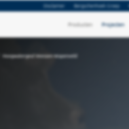
Disclaimer
Bergschenhoek Groep
Producten
Projecten
/
Hoogwatergeul Veessen-Wapenveld