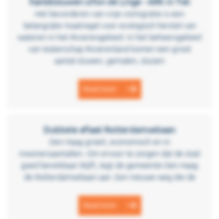
Kantelstuwen sifon de Linge - ARK in Tiel
Het bevorderen van vrije vismigratie is een
belangrijke maatregel voor ecologisch herstel van
wateren in het Rivierengebied. In het beheersgebied
van Waterschap Rivierenland komen een groot
aantal stuwen, gemalen, sluizen
Read more
Dubbele aflaat Rotterdamsebaan
Den Haag groeit, economisch en in
inwonersaantallen. Om ervoor te zorgen dat de stad
goed bereikbaar blijft, legt de gemeente Den Haag
de Rotterdamsebaan aan. Een nieuwe weg die de
Read more