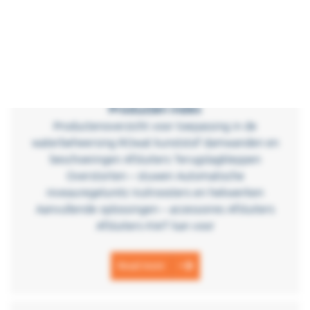
kent een 9-tal
Read more
Producten index
Productenoverzicht voor toepassing in de
waterbeheersing ROwat kunststof damwanden en
beschoeiingen Afsluiters Terugslagkleppen
Overstorten – stuwen Automatische
niveauregelunits Vuilroosters en hekwerken
Aanvullende oplossingen – accessoires Afsluiters
Afsluiters KWT kan voor
Read more