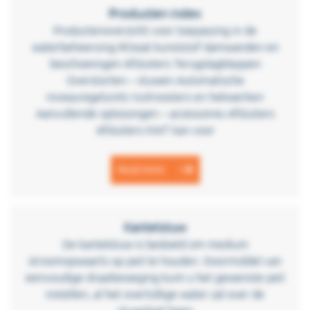
Producten index
Productenoverzicht voor toepassing in de
waterbeheersing ROwat kunststof damwanden en
beschoeiingen Afsluiters Terugslagkleppen
Overstorten – stuwen Automatische
niveauregelunits Vuilroosters en hekwerken
Aanvullende oplossingen – accessoires Afsluiters
Afsluiters KWT kan voor
Read more
Kantelstuw
De kantelstuw is bedoeld om medium
stroomopwaarts op peil te houden. Doormiddel van
eenvoudige draaibeweging kunt u het gewenste peil
instellen, al het overtollige water zal over de