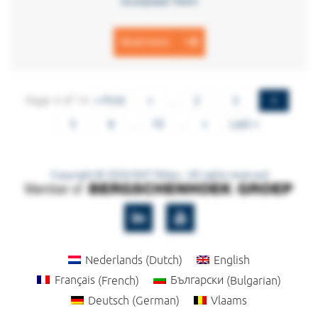
stuwplaat heen
Read more
Page 4 of 14
« First
«
...
2
3
4
5
6
...
10
...
»
Last »
Copyright © 2026 KWT Milieu - All rights reserved
LinkedIn
Twitter
Nederlands
(
Dutch
)
English
Français
(
French
)
Български
(
Bulgarian
)
Deutsch
(
German
)
Vlaams