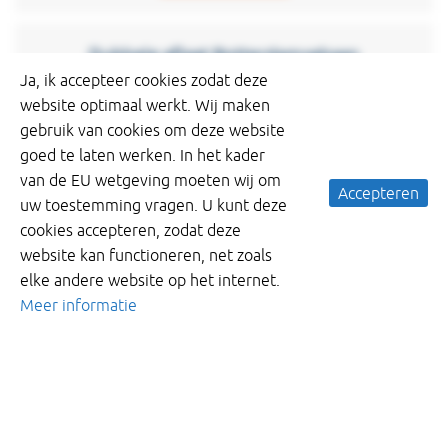
Dubbele aflaat Rotterdamsebaan
Den Haag groeit, economisch en in
Ja, ik accepteer cookies zodat deze
inwonersaantallen. Om ervoor te zorgen dat de stad
website optimaal werkt. Wij maken
goed bereikbaar blijft, legt de gemeente Den Haag
gebruik van cookies om deze website
de Rotterdamsebaan aan. Een nieuwe weg die de
goed te laten werken. In het kader
van de EU wetgeving moeten wij om
Accepteren
uw toestemming vragen. U kunt deze
Read more
cookies accepteren, zodat deze
website kan functioneren, net zoals
elke andere website op het internet.
KWT KKS-PE tilting weirs placed in Germany
Meer informatie
Project Hamburg – Owner: BUKEA or “Behörde für
Umwelt, Klima, Energie und Agrarwirtschaft”. At this
project location we can find compensation areas –
usually suited for various different flora and
Read more