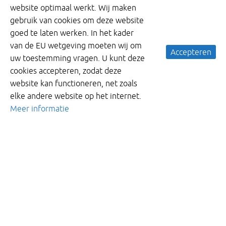
website optimaal werkt. Wij maken
mag een bezoeker van de website geen
gebruik van cookies om deze website
auteursrechtelijk beschermde werken of andere in
goed te laten werken. In het kader
onze website opgeslagen informatie kopiëren,
van de EU wetgeving moeten wij om
verspreiden of openbaar maken.
Accepteren
uw toestemming vragen. U kunt deze
cookies accepteren, zodat deze
Wij kunnen er niet voor instaan dat de informatie op
website kan functioneren, net zoals
onze website geschikt is voor het doel waarvoor de
elke andere website op het internet.
informatie wordt geraadpleegd. Verwijzingen op deze
Meer informatie
website naar producten of diensten, betreffen geen
aanbod voor de verkoop of levering van dat product
of die dienst. Alle informatie over producten en
diensten worden aangeboden zonder enige
(impliciete) garantie of waarborg ten aanzien van hun
deugdelijkheid en geschiktheid voor een bepaald doel
of anderszins.
Wij sluiten iedere vorm van aansprakelijkheid voor
schade uit die voortvloeit uit, of enig verband houdt