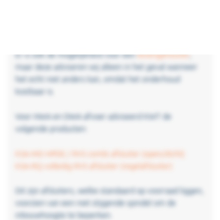
De meest voor de hand liggende keuze is een
wandafsluiter in een betonput, kunststof put of
uitstroombak.
Er is ook de mogelijkheid voor een
leidingafsluiter
,
maar deze adviseren wij alleen in het geval wanneer
het echt niet anders kan, omdat het onderhoud
kostbaar is.
Voor HWA en DWA afvoer adviseerd KWT de
volgende producten:
KSA-MD HPDE / RVS combi afsluiter (open/dicht)
KSA-RQ volledig RVS afsluiter (regelafsluiter)
Dit zijn afsluiters, welke standaard op voorraad liggen,
voorzien van een niet stijgende spindel om de
inbouwhoogte te beperken.