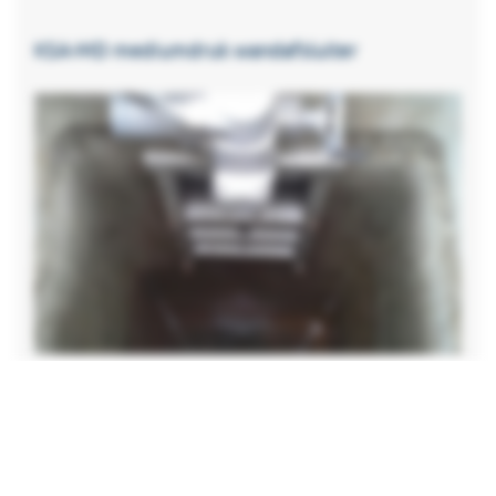
KSA-MD mediumdruk wandafsluiter
KSA-RQ wandafsluiter