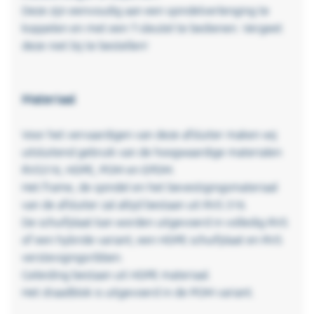
Deze zijn eenvoudig aan een spindelverlenging te
koppelen en met een T-sleutel te bedienen. Vergeet
deze niet bij te bestellen!
Materiaal
Voor het vervaardigen van deze afsluiter maken wij
uitsluitend gebruik van de hoogwaardige materialen
RVS316, HDPE, POM en EPDM.
Het frame, de spindel en het bevestigingsmateriaal
van de afsluiter zal altijd bestaan uit RVS 316.
De schuifplaat kan worden uitgevoerd in volledig RVS
of een hybride variant; een HDPE schuifplaat en RVS
verstevigingsribben.
Geleiding bestaan uit HDPE materiaal.
Het draadblok is uitgevoerd in de POM variant.